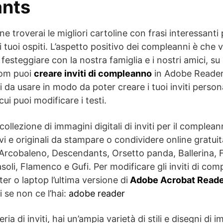
nts
ne troverai le migliori cartoline con frasi interessant
ai tuoi ospiti. L’aspetto positivo dei compleanni è che
 festeggiare con la nostra famiglia e i nostri amici, su
com puoi
creare inviti di compleanno
in Adobe Reader,
ili da usare in modo da poter creare i tuoi inviti perso
 cui puoi modificare i testi.
ollezione di immagini digitali di inviti per il complean
ivi e originali da stampare o condividere online gratui
 Arcobaleno, Descendants, Orsetto panda, Ballerina, Fa
asoli, Flamenco e Gufi. Per modificare gli inviti di co
er o laptop l’ultima versione di
Adobe Acrobat Reade
 se non ce l’hai:
adobe reader
eria di inviti, hai un’ampia varietà di stili e disegni di