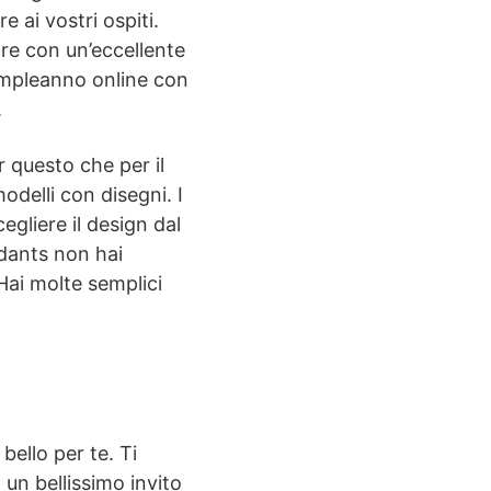
e ai vostri ospiti.
re con un’eccellente
compleanno online con
.
er questo che per il
odelli con disegni. I
cegliere il design dal
ndants non hai
Hai molte semplici
bello per te. Ti
 un bellissimo invito