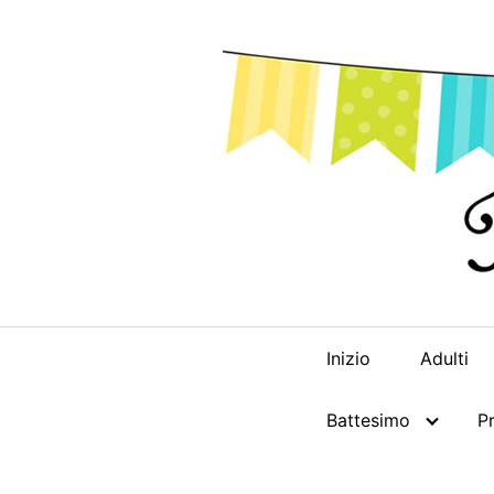
Skip
to
content
Inizio
Adulti
Battesimo
P