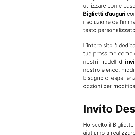
utilizzare come base p
Biglietti d’auguri
con
risoluzione dell’imm
testo personalizzato
L’intero sito è dedica
tuo prossimo complea
nostri modelli di
inv
nostro elenco, modif
bisogno di esperienz
opzioni per modificar
Invito D
Ho scelto il Bigliett
aiutiamo a realizzare