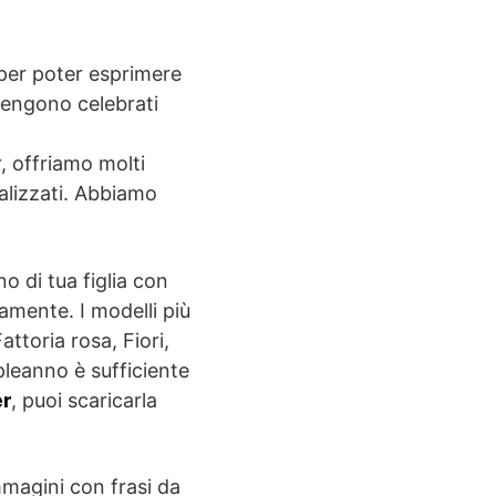
i per poter esprimere
 vengono celebrati
 offriamo molti
nalizzati. Abbiamo
no di tua figlia con
tamente. I modelli più
ttoria rosa, Fiori,
mpleanno è sufficiente
r
, puoi scaricarla
 immagini con frasi da