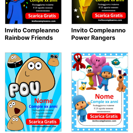
Invito Compleanno
Invito Compleanno
Rainbow Friends
Power Rangers