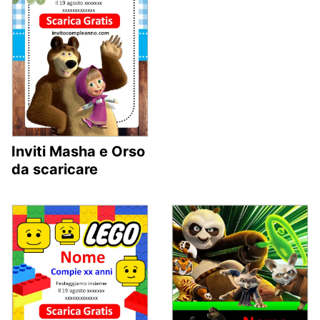
Inviti Masha e Orso
da scaricare