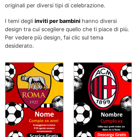
originali per diversi tipi di celebrazione.
I temi degli
inviti per bambini
hanno diversi
design tra cui scegliere quello che ti piace di più.
Per vedere più design, fai clic sul tema
desiderato.