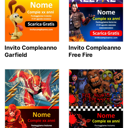
Invito Compleanno
Invito Compleanno
Garfield
Free Fire