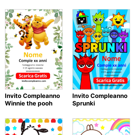
Invito Compleanno
Invito Compleanno
Winnie the pooh
Sprunki