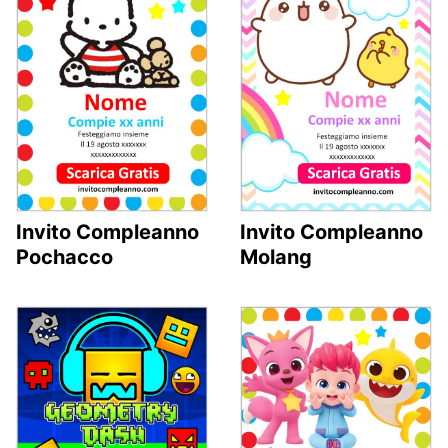
Invito Compleanno
Invito Compleanno
Pochacco
Molang