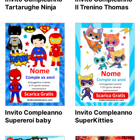
Tartarughe Ninja
Il Trenino Thomas
Invito Compleanno
Invito Compleanno
Supereroi baby
SuperKitties