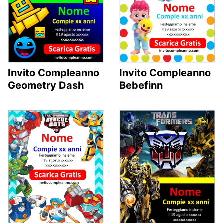
Invito Compleanno
Invito Compleanno
Geometry Dash
Bebefinn