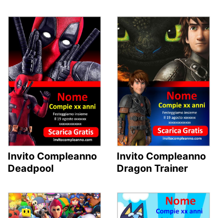
Invito Compleanno
Invito Compleanno
Deadpool
Dragon Trainer