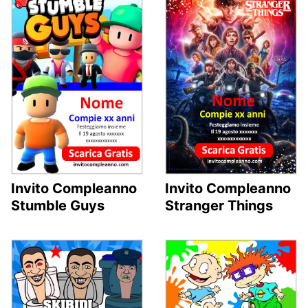
Invito Compleanno
Invito Compleanno
Stumble Guys
Stranger Things