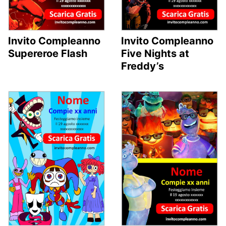
Invito Compleanno
Invito Compleanno
Supereroe Flash
Five Nights at
Freddy’s