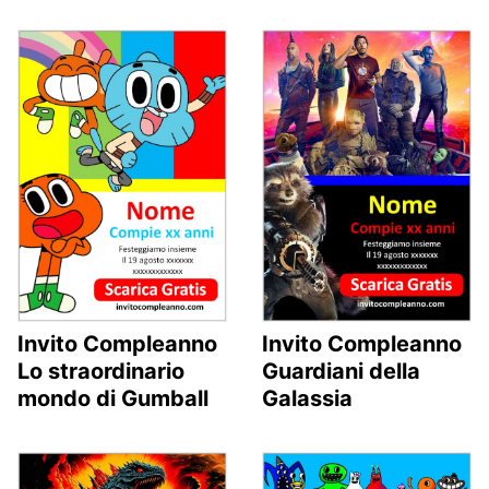
Invito Compleanno
Invito Compleanno
Lo straordinario
Guardiani della
mondo di Gumball
Galassia